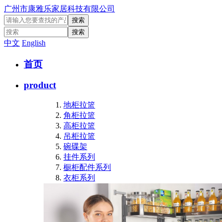
广州市康雅乐家居科技有限公司
中文
English
首页
product
地柜拉篮
角柜拉篮
高柜拉篮
吊柜拉篮
碗碟架
挂件系列
橱柜配件系列
衣柜系列