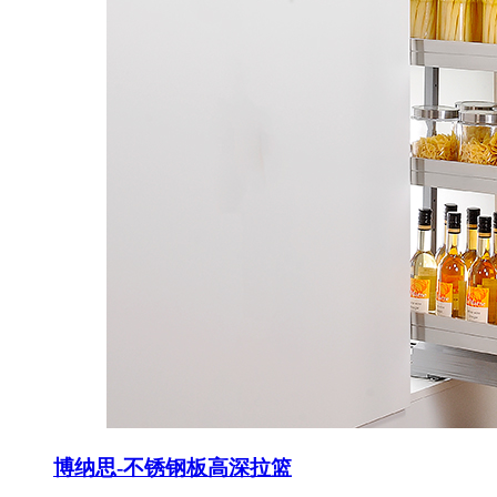
博纳思-不锈钢板高深拉篮