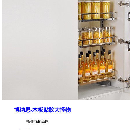
博纳思-木板贴胶大怪物
*MF040445