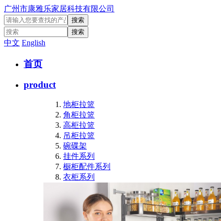
广州市康雅乐家居科技有限公司
中文
English
首页
product
地柜拉篮
角柜拉篮
高柜拉篮
吊柜拉篮
碗碟架
挂件系列
橱柜配件系列
衣柜系列