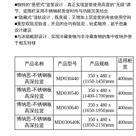
■独特的“悬壁式”篮筐设计．真正实现篮筐使用高度的“无级”调
节。篮围栏采用不锈钢材质使时尚与功能完美结合
■“隐藏式”顶轨设计，既美观，又增加上层篮筐的有效使用空间
■重型双阻尼轨道，开启闭合均有阻尼，轻柔顺滑，超乎想象
设计建议
■与冰箱毗部设计，实现冷藏食物与非冷藏食物的集中收纳并便
于相互转移
适用柜
产品名称
产品型号
产品规格
宽
博纳思-不锈钢板
350 x 480 x
MD030440
400mm
(1150-1450)mm
高深拉篮
博纳思-不锈钢板
350 x 480 x
MD030540
400mm
(1400-1700)mm
高深拉篮
博纳思-不锈钢板
350 x 480 x
MD030640
400mm
(1650-1950)mm
高深拉篮
博纳思-不锈钢板
350 x 480 x
MD030640K
400mm
(1850-2150)mm
高深拉篮