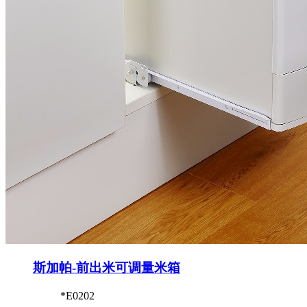
斯加帕-前出米可调量米箱
*E0202