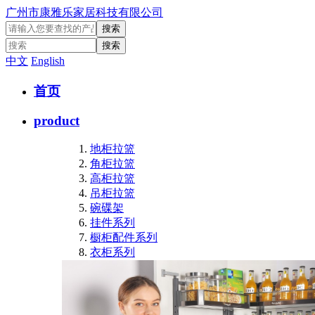
广州市康雅乐家居科技有限公司
中文
English
首页
product
地柜拉篮
角柜拉篮
高柜拉篮
吊柜拉篮
碗碟架
挂件系列
橱柜配件系列
衣柜系列