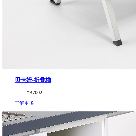
贝卡姆-折叠梯
*B7002
了解更多