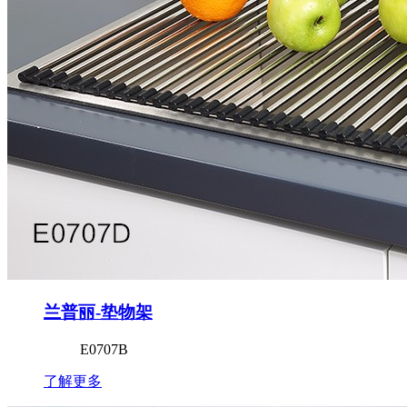
兰普丽-垫物架
E0707B
了解更多