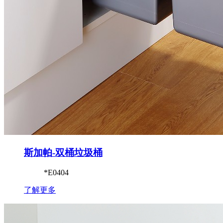
斯加帕-双桶垃圾桶
*E0404
了解更多