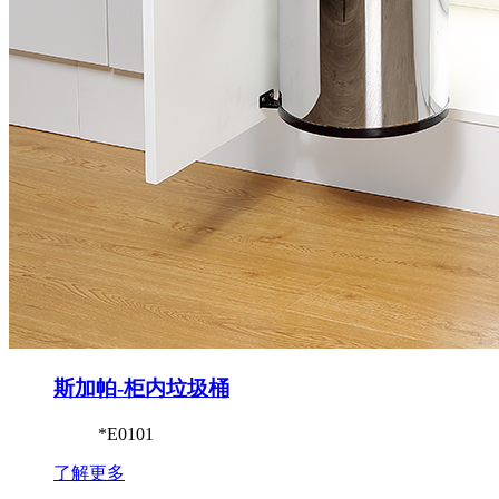
斯加帕-柜内垃圾桶
*E0101
了解更多