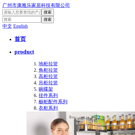
广州市康雅乐家居科技有限公司
中文
English
首页
product
地柜拉篮
角柜拉篮
高柜拉篮
吊柜拉篮
碗碟架
挂件系列
橱柜配件系列
衣柜系列