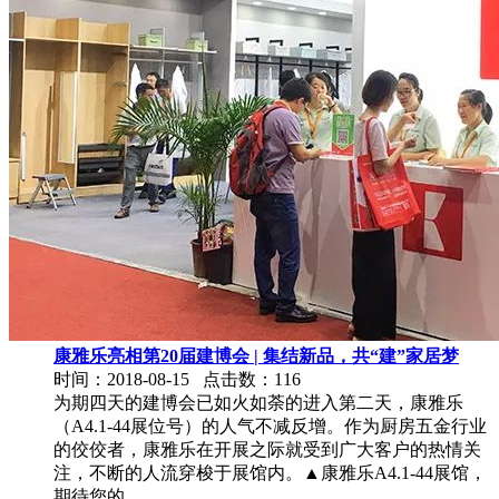
康雅乐亮相第20届建博会 | 集结新品，共“建”家居梦
时间：2018-08-15
点击数：116
为期四天的建博会已如火如荼的进入第二天，康雅乐
（A4.1-44展位号）的人气不减反增。作为厨房五金行业
的佼佼者，康雅乐在开展之际就受到广大客户的热情关
注，不断的人流穿梭于展馆内。▲康雅乐A4.1-44展馆，
期待您的