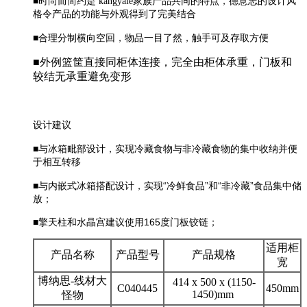
■时尚而简约是 kangyale家族产品共同的特点，德意志的设计风
格令产品的功能与外观得到了完美结合
■合理分制横向空回，物品一目了然，触手可及存取方便
■
外例篮筐直接同柜体连接，完全由柜体承重，门板和
较结无承重避免变形
设计建议
■与冰箱毗部设计，实现冷藏食物与非冷藏食物的集中收纳并便
于相互转移
■
与内嵌式冰箱搭配设计，实现“冷鲜食品”和“非冷藏”食品集中储
放；
■
擎天柱和水晶宫建议使用165度门板铰链；
适用柜
产品名称
产品型号
产品规格
宽
博纳思-线材大
414 x 500 x (1150-
C040445
450mm
1450)mm
怪物