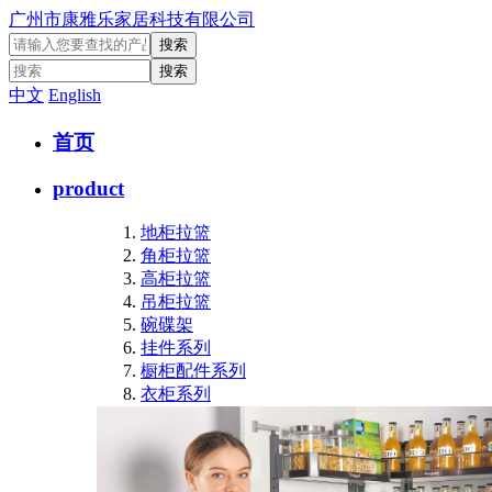
广州市康雅乐家居科技有限公司
中文
English
首页
product
地柜拉篮
角柜拉篮
高柜拉篮
吊柜拉篮
碗碟架
挂件系列
橱柜配件系列
衣柜系列