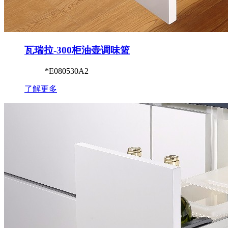
瓦瑞拉-300柜油壶调味篮
*E080530A2
了解更多