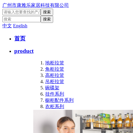
广州市康雅乐家居科技有限公司
中文
English
首页
product
地柜拉篮
角柜拉篮
高柜拉篮
吊柜拉篮
碗碟架
挂件系列
橱柜配件系列
衣柜系列