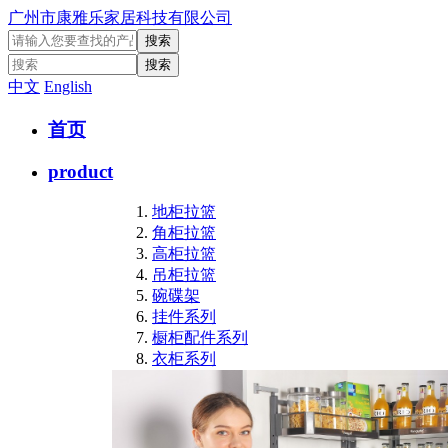
广州市康雅乐家居科技有限公司
中文
English
首页
product
地柜拉篮
角柜拉篮
高柜拉篮
吊柜拉篮
碗碟架
挂件系列
橱柜配件系列
衣柜系列