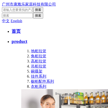
广州市康雅乐家居科技有限公司
中文
English
首页
product
地柜拉篮
角柜拉篮
高柜拉篮
吊柜拉篮
碗碟架
挂件系列
橱柜配件系列
衣柜系列