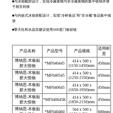
■
与冰箱毗部设计，实现冷藏食物与非冷藏食物的集中收纳并便
于相互转移
■
与内嵌式冰箱搭配设计，实现“冷鲜食品”和“非冷藏”食品集中储
放
■
擎天柱和水晶宫建议使用165度门板铰链
适用柜
产品名称
产品型号
产品规格
宽
博纳思-木板贴
414 x 500 x
*MF040445
450mm
(1150-1450)mm
胶大怪物
博纳思-木板贴
414 x 500 x
*MF040545
450mm
(1250-1550)mm
胶大怪物
博纳思-木板贴
414 x 500 x
*MF040645
450mm
(1650-1950)mm
胶大怪物
博纳思-木板贴
414 x 500 x
*MF040645K
450mm
(1850-2150)mm
胶大怪物
博纳思-木板贴
564 x 500 x
*MF040460
600mm