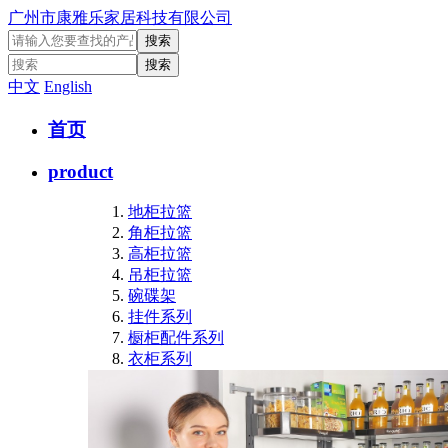
广州市康雅乐家居科技有限公司
中文
English
首页
product
地柜拉篮
角柜拉篮
高柜拉篮
吊柜拉篮
碗碟架
挂件系列
橱柜配件系列
衣柜系列