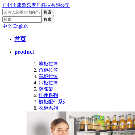
广州市康雅乐家居科技有限公司
中文
English
首页
product
地柜拉篮
角柜拉篮
高柜拉篮
吊柜拉篮
碗碟架
挂件系列
橱柜配件系列
衣柜系列