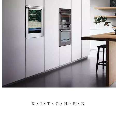
K • I • T • C • H • E • N