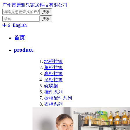
广州市康雅乐家居科技有限公司
中文
English
首页
product
地柜拉篮
角柜拉篮
高柜拉篮
吊柜拉篮
碗碟架
挂件系列
橱柜配件系列
衣柜系列