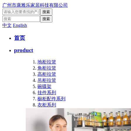
广州市康雅乐家居科技有限公司
中文
English
首页
product
地柜拉篮
角柜拉篮
高柜拉篮
吊柜拉篮
碗碟架
挂件系列
橱柜配件系列
衣柜系列