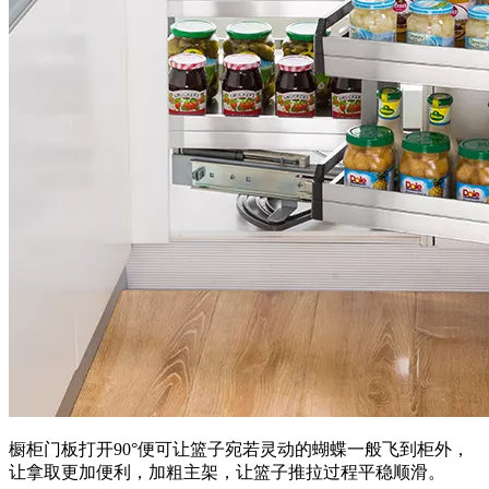
橱柜门板打开90°便可让篮子宛若灵动的蝴蝶一般飞到柜外，
让拿取更加便利，加粗主架，让篮子推拉过程平稳顺滑。