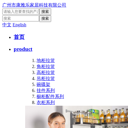
广州市康雅乐家居科技有限公司
中文
English
首页
product
地柜拉篮
角柜拉篮
高柜拉篮
吊柜拉篮
碗碟架
挂件系列
橱柜配件系列
衣柜系列