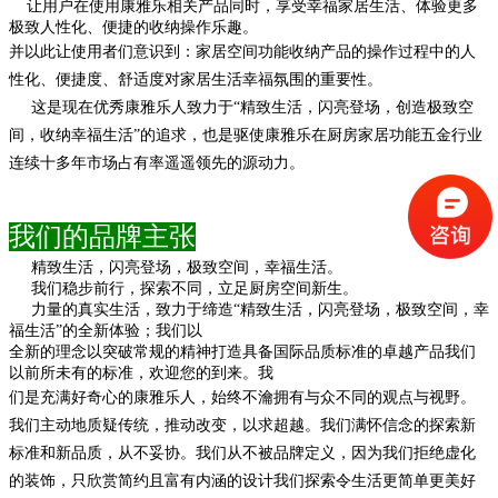
让用户在使用康雅乐相关产品同时
，
享受幸福家居生活
、
体验更多
极致人性化
、
便捷的收纳操作乐趣
。
并以此让使用者们意识到
：
家居空间功能收纳产品的操作过程中的人
性化
、
便捷度
、
舒适度对家居生活幸福氛围的重要性
。
这是现在优秀康雅乐人致力于
“
精致生活，闪亮登场，
创造极致空
间
，
收纳幸福生活
”
的追求
，
也是驱使康雅乐在厨房家居功能五金行业
连续十多年市场占有率遥遥领先的源动力
。
我们的品牌主张
精致生活，闪亮登场，极致空间，幸福生活。
我们稳步前行，探索不同，立足厨房空间新生。
力量的真实生活，致力于缔造
“精致生活，闪亮
登场，极致空间，幸
福生活
”的全新体验；我们以
全新的理念以突破常规的精神打造具备国际品质标准
的卓越产品我们
以前所未有的标准，欢迎您的到来。我
们是充满好奇心的康雅乐人，始终不瀹拥有与众
不同的观点与视野。
我们主动地质疑传统，推动
改变，以求超越。我们满怀信念的探索新
标准和新品
质，从不妥协。我们从不被品牌定义，因为我们拒绝虚
化
的装饰，只欣赏简约且富有内涵的设计
我们探索令生活更简单更美好