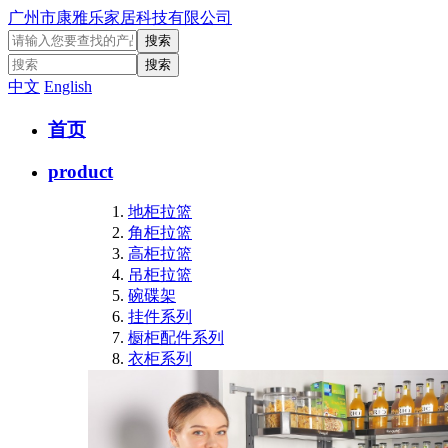
广州市康雅乐家居科技有限公司
中文
English
首页
product
地柜拉篮
角柜拉篮
高柜拉篮
吊柜拉篮
碗碟架
挂件系列
橱柜配件系列
衣柜系列