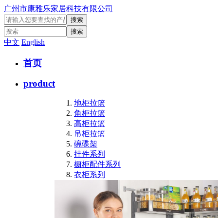
广州市康雅乐家居科技有限公司
中文
English
首页
product
地柜拉篮
角柜拉篮
高柜拉篮
吊柜拉篮
碗碟架
挂件系列
橱柜配件系列
衣柜系列