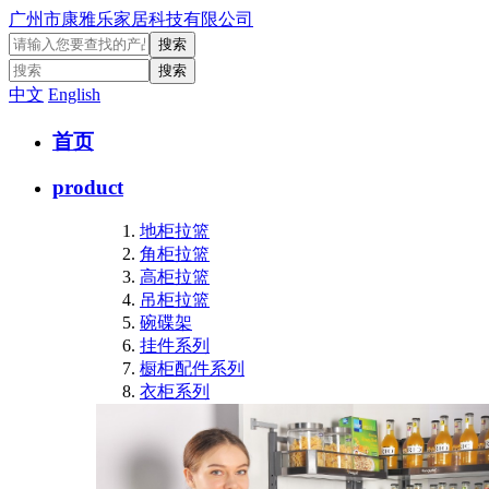
广州市康雅乐家居科技有限公司
中文
English
首页
product
地柜拉篮
角柜拉篮
高柜拉篮
吊柜拉篮
碗碟架
挂件系列
橱柜配件系列
衣柜系列