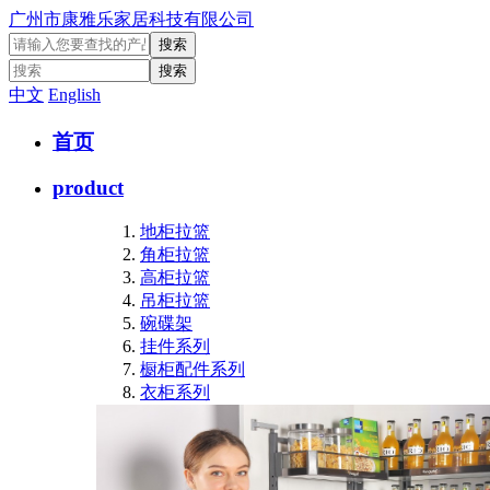
广州市康雅乐家居科技有限公司
中文
English
首页
product
地柜拉篮
角柜拉篮
高柜拉篮
吊柜拉篮
碗碟架
挂件系列
橱柜配件系列
衣柜系列