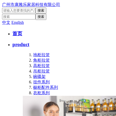
广州市康雅乐家居科技有限公司
中文
English
首页
product
地柜拉篮
角柜拉篮
高柜拉篮
吊柜拉篮
碗碟架
挂件系列
橱柜配件系列
衣柜系列