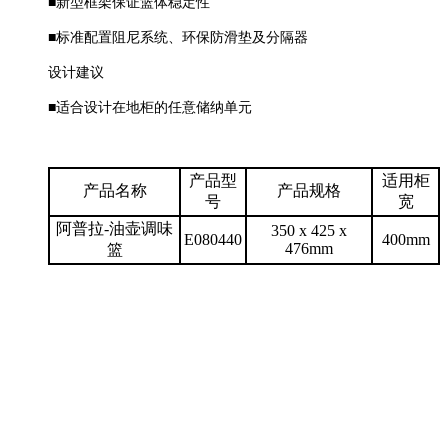
■新型框架保证篮体稳定性
■标准配置阻尼系统、环保防滑垫及分隔器
设计建议
■适合设计在地柜的任意储纳单元
产品型
适用柜
产品名称
产品规格
号
宽
阿普拉-油壶调味
350 x 425 x
E080440
400mm
476mm
篮