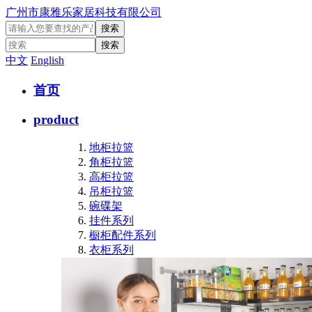
广州市康雅乐家居科技有限公司
中文
English
首页
product
地柜拉篮
角柜拉篮
高柜拉篮
吊柜拉篮
碗碟架
挂件系列
橱柜配件系列
衣柜系列